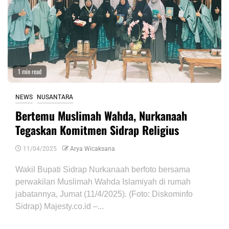
1 min read
NEWS
NUSANTARA
Bertemu Muslimah Wahda, Nurkanaah
Tegaskan Komitmen Sidrap Religius
11/04/2025
Arya Wicaksana
Wakil Bupati Sidrap Nurkanaah berfoto bersama
perwakilan Muslimah Wahda Islamiyah di rumah
jabatannya, Jumat (11/4/2025). (Foto: Diskominfo
Sidrap) Majesty.co.id –...