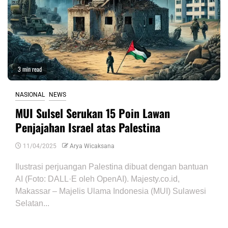
3 min read
NASIONAL
NEWS
MUI Sulsel Serukan 15 Poin Lawan
Penjajahan Israel atas Palestina
11/04/2025
Arya Wicaksana
Ilustrasi perjuangan Palestina dibuat dengan bantuan
AI (Foto: DALL·E oleh OpenAI). Majesty.co.id,
Makassar – Majelis Ulama Indonesia (MUI) Sulawesi
Selatan...