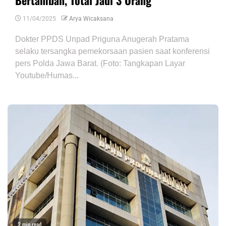
Bertambah, Total Jadi 3 Orang
11/04/2025
Arya Wicaksana
Dokter PPDS Unpad Priguna Anugerah Pratama
selaku tersangka pemekorsaan pasien saat konferensi
pers Polda Jawa Barat. (Foto: Tangkapan Layar
Youtube/Humas...
2 min read