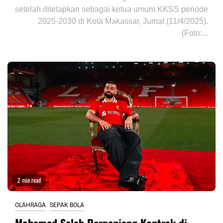
setelah ditetapkan sebagai ketua umum KKSS periode
2025-2030 di Kota Makassar, Jumat (11/4/2025).
(Foto:...
2 min read
OLAHRAGA
SEPAK BOLA