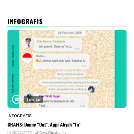
INFOGRAFIS
1 min read
INFOGRAFIS
INF
GRAFIS: Danny “Out”, Appi-Aliyah “In”
INF
20/02/2025
Arya Wicaksana
0