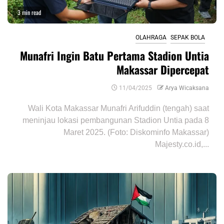
3 min read
OLAHRAGA
SEPAK BOLA
Munafri Ingin Batu Pertama Stadion Untia
Makassar Dipercepat
11/04/2025
Arya Wicaksana
Wali Kota Makassar Munafri Arifuddin (tengah) saat
meninjau lokasi pembangunan Stadion Untia pada 8
Maret 2025. (Foto: Diskominfo Makassar)
Majesty.co.id,...