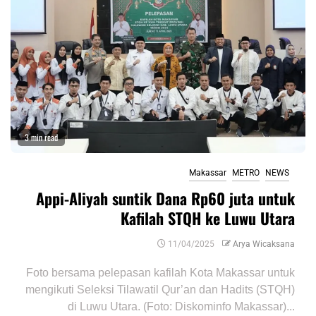
3 min read
Makassar
METRO
NEWS
Appi-Aliyah suntik Dana Rp60 juta untuk
Kafilah STQH ke Luwu Utara
11/04/2025
Arya Wicaksana
Foto bersama pelepasan kafilah Kota Makassar untuk
mengikuti Seleksi Tilawatil Qur’an dan Hadits (STQH)
di Luwu Utara. (Foto: Diskominfo Makassar)...