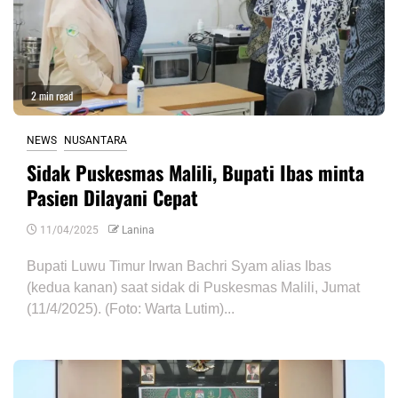
2 min read
NEWS
NUSANTARA
Sidak Puskesmas Malili, Bupati Ibas minta
Pasien Dilayani Cepat
11/04/2025
Lanina
Bupati Luwu Timur Irwan Bachri Syam alias Ibas
(kedua kanan) saat sidak di Puskesmas Malili, Jumat
(11/4/2025). (Foto: Warta Lutim)...