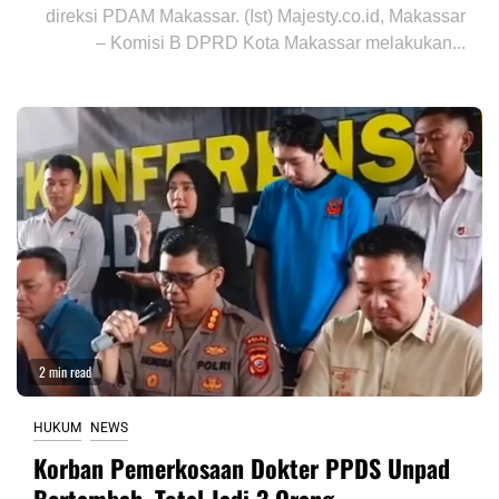
direksi PDAM Makassar. (Ist) Majesty.co.id, Makassar
– Komisi B DPRD Kota Makassar melakukan...
2 min read
HUKUM
NEWS
Korban Pemerkosaan Dokter PPDS Unpad