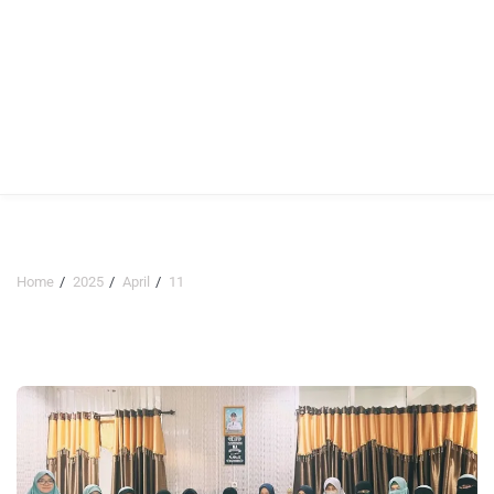
Home
2025
April
11
Hari:
11 April 2025