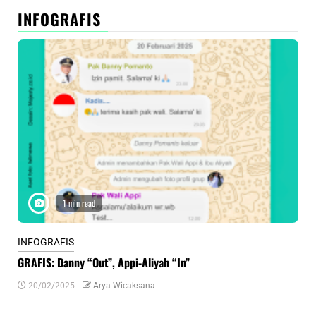
INFOGRAFIS
1 min read
INFOGRAFIS
INF
GRAFIS: Danny “Out”, Appi-Aliyah “In”
INF
20/02/2025
Arya Wicaksana
0