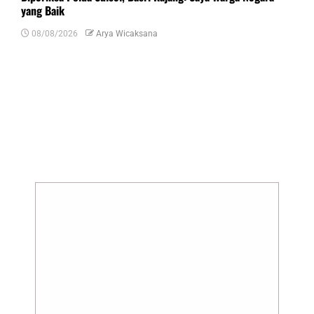
yang Baik
08/08/2026
Arya Wicaksana
Tinggalkan Balasan
Alamat email Anda tidak akan dipublikasikan.
Ruas yang wajib ditandai
*
Komentar
*