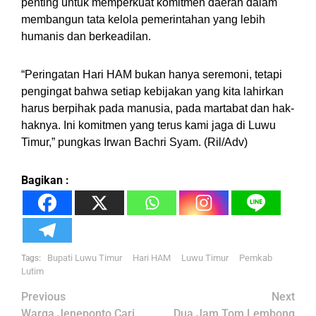
penting untuk memperkuat komitmen daerah dalam
membangun tata kelola pemerintahan yang lebih
humanis dan berkeadilan.
“Peringatan Hari HAM bukan hanya seremoni, tetapi
pengingat bahwa setiap kebijakan yang kita lahirkan
harus berpihak pada manusia, pada martabat dan hak-
haknya. Ini komitmen yang terus kami jaga di Luwu
Timur,” pungkas Irwan Bachri Syam. (Ril/Adv)
Bagikan :
Bupati Luwu Timur
Hari HAM
Luwu Timur
Pemkab
Tags:
Lutim
Post
Previous
Next
Warga Jeneponto Cari
Dua Jam Tom Lembong