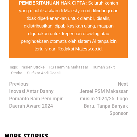
PEMBERITAHUAN HAK CIPTA:
Seluruh konten
yang dipublikasikan di Majesty.co.id dilindungi dan
tidak diperkenankan untuk diambil, disalin,
didistribusikan, dipublikasikan ulang, maupun
digunakan untuk keperluan crawling atau
pengindeksan otomatis oleh sistem AI tanpa izin
tertulis dari Redaksi Majesty.co.id.
Pasien Stroke
RS Hermina Makassar
Rumah Sakit
Tags:
Stroke
Sulfikar Andi Goesli
Post
Previous
Next
navigation
Inovasi Antar Danny
Jersei PSM Makassar
Pomanto Raih Pemimpin
musim 2024/25: Logo
Daerah Award 2024
Baru, Tanpa Banyak
Sponsor
MORE STORIES