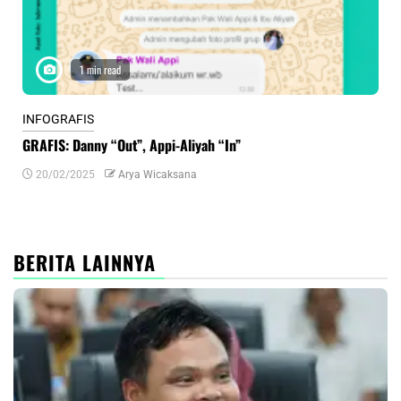
1 min read
INFOGRAFIS
INF
GRAFIS: Danny “Out”, Appi-Aliyah “In”
INF
20/02/2025
Arya Wicaksana
0
BERITA LAINNYA