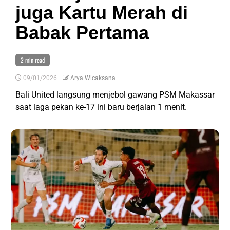
juga Kartu Merah di
Babak Pertama
2 min read
09/01/2026
Arya Wicaksana
Bali United langsung menjebol gawang PSM Makassar
saat laga pekan ke-17 ini baru berjalan 1 menit.