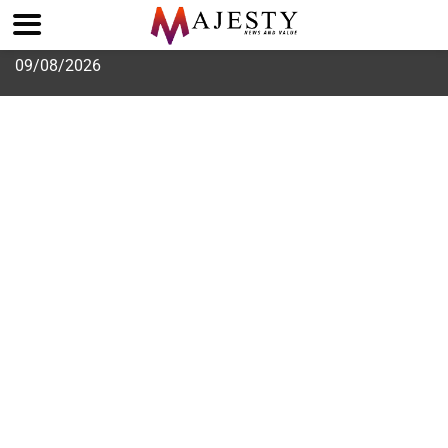
Skip
09/08/2026
to
content