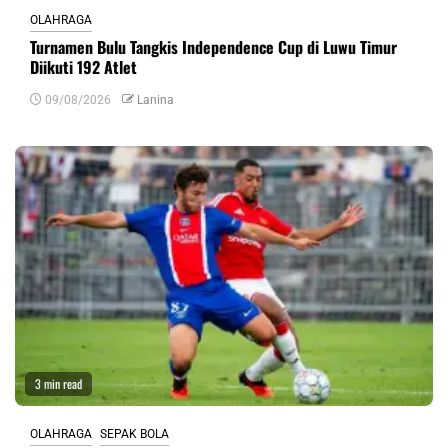
OLAHRAGA
Turnamen Bulu Tangkis Independence Cup di Luwu Timur
Diikuti 192 Atlet
09/08/2026
Lanina
3 min read
OLAHRAGA
SEPAK BOLA