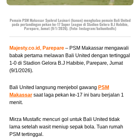
Pemain PSM Makassar Syahrul Lasinari (kanan) menghalau pemain Bali United
pada pertandingan pekan ke-17 Super League di Stadion Gelora B.J Habibie,
Parepare, Jumat (9/1/2026). (Foto: Instagram/baliunitedfc)
Majesty.co.id, Parepare
– PSM Makassar mengawali
babak pertama melawan Bali United dengan tertinggal
1-0 di Stadion Gelora B.J Habibie, Parepare, Jumat
(9/1/2026).
Bali United langsung menjebol gawang
PSM
Makassar
saat laga pekan ke-17 ini baru berjalan 1
menit.
Mirza Mustafic mencuri gol untuk Bali United tidak
lama setelah wasit meniup sepak bola. Tuan rumah
PSM tertinggal.