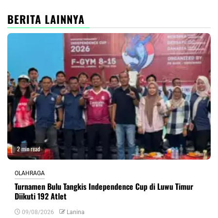
BERITA LAINNYA
2 min read
OLAHRAGA
Turnamen Bulu Tangkis Independence Cup di Luwu Timur
Diikuti 192 Atlet
09/08/2026
Lanina