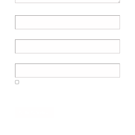
Nama
*
Email
*
Situs Web
Simpan nama, email, dan situs web saya pada
peramban ini untuk komentar saya berikutnya.