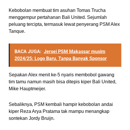
Kebobolan membuat tim asuhan Tomas Trucha
menggempur pertahanan Bali United. Sejumlah
peluang tercipta, termasuk lewat penyerang PSM Alex
Tanque.
BACA JUGA:
Jersei PSM Makassar musim
2024/25: Logo Baru, Tanpa Banyak Sponsor
Sepakan Alex menit ke-5 nyaris membobol gawang
tim tamu namun masih bisa ditepis kiper Bali United,
Mike Hauptmeijer.
Sebaliknya, PSM kembali hampir kebobolan andai
kiper Reza Arya Pratama tak mampu menangkap
sontekan Jordy Bruijn.