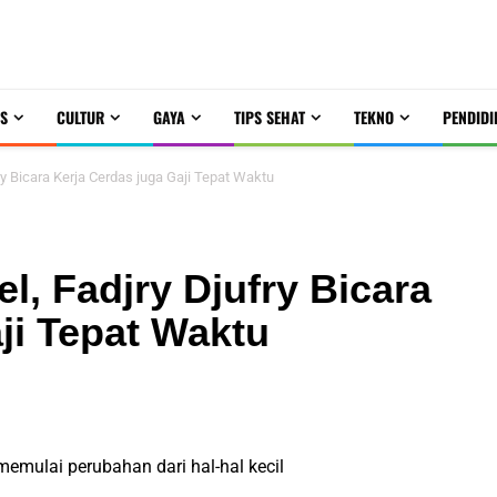
S
CULTUR
GAYA
TIPS SEHAT
TEKNO
PENDIDI
ry Bicara Kerja Cerdas juga Gaji Tepat Waktu
l, Fadjry Djufry Bicara
ji Tepat Waktu
emulai perubahan dari hal-hal kecil