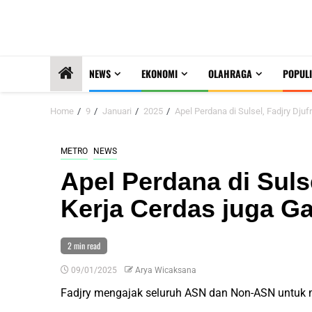
NEWS
EKONOMI
OLAHRAGA
POPULI
Home
9
Januari
2025
Apel Perdana di Sulsel, Fadjry Djuf
METRO
NEWS
Apel Perdana di Sulse
Kerja Cerdas juga Ga
2 min read
09/01/2025
Arya Wicaksana
Fadjry mengajak seluruh ASN dan Non-ASN untuk m