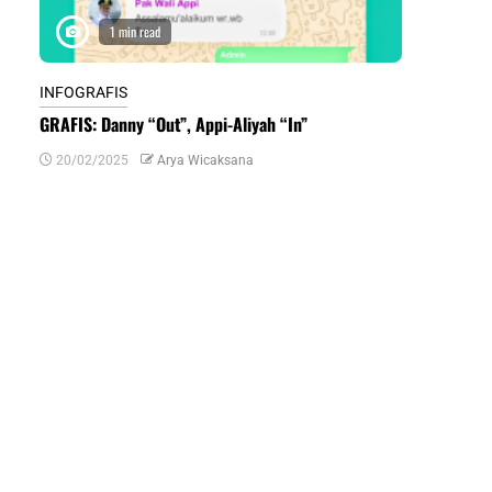
1 min read
1 m
INFOGRAFIS
INFOGRAFIS
GRAFIS: Danny “Out”, Appi-Aliyah “In”
INFOGRAFIS:
Daerah di Su
20/02/2025
Arya Wicaksana
07/07/2024