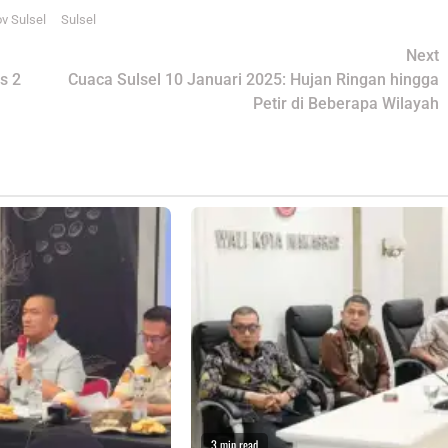
v Sulsel
Sulsel
Next
s 2
Cuaca Sulsel 10 Januari 2025: Hujan Ringan hingga
Petir di Beberapa Wilayah
3 min read