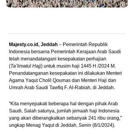
Suasana ibadah haji di Masjidil Haram, Mekkah, Arab Saudi. (Foto: Ditjen
Kemenag RI)
Majesty.co.id, Jeddah
– Pemerintah Republik
Indonesia bersama Pemerintah Kerajaan Arab Saudi
telah menandatangani kesepakatan perhajian
(
Ta’limatul Hajj
) untuk musim haji 1445 H /2024 M.
Penandatanganan kesepakatan ini dilakukan Menteri
Agama Yaqut Cholil Qoumas dan Menteri Haji dan
Umrah Arab Saudi Tawfiq F. Al-Rabiah, di Jeddah.
“Kita menyepakati beberapa hal dengan pihak Arab
Saudi. Salah satunya, jumlah jemaah haji Indonesia
yang akan diberangkatkan sebanyak 241 ribu orang,”
ungkap Menag Yaqut di Jeddah, Senin (8/1/2024).