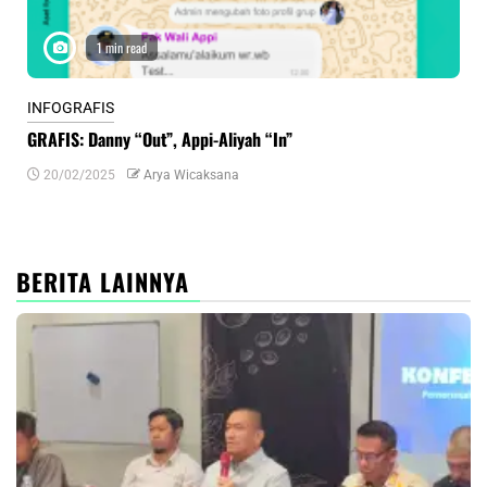
1 min read
INFOGRAFIS
INF
GRAFIS: Danny “Out”, Appi-Aliyah “In”
INF
20/02/2025
Arya Wicaksana
0
BERITA LAINNYA