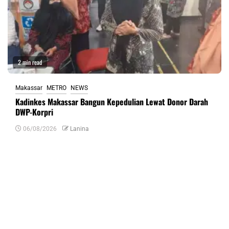
2 min read
Makassar
METRO
NEWS
Kadinkes Makassar Bangun Kepedulian Lewat Donor Darah
DWP-Korpri
06/08/2026
Lanina
Tinggalkan Balasan
Alamat email Anda tidak akan dipublikasikan.
Ruas yang wajib ditandai
*
Komentar
*