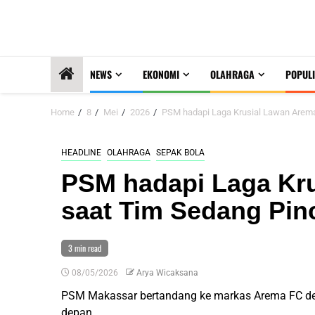
NEWS
EKONOMI
OLAHRAGA
POPULI
Home
8
Mei
2026
PSM hadapi Laga Krusial Lawan Arem
HEADLINE
OLAHRAGA
SEPAK BOLA
PSM hadapi Laga Kr
saat Tim Sedang Pin
3 min read
08/05/2026
Arya Wicaksana
PSM Makassar bertandang ke markas Arema FC deng
depan.