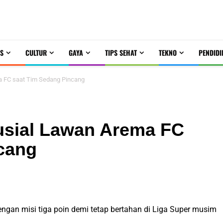
S
CULTUR
GAYA
TIPS SEHAT
TEKNO
PENDIDI
a FC saat Tim Sedang Pincang
usial Lawan Arema FC
cang
an misi tiga poin demi tetap bertahan di Liga Super musim