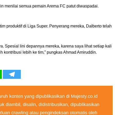
in menilai semua pemain Arema FC patut diwaspadai.
im produktif di Liga Super. Penyerang mereka, Dalberto telah
 Spesial lini depannya mereka, karena saya lihat setiap kali
h kontribusi lebih ke tim,” pungkas Ahmad Amiruddin.
ruh konten yang dipublikasikan di Majesty.co.id
k diambil, disalin, didistribusikan, dipublikasikan
luan crawling atau pengindeksan otomatis oleh