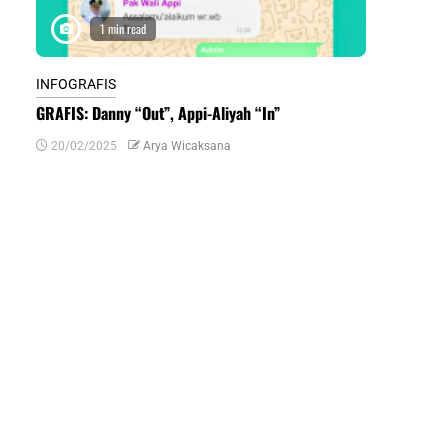
1 min read
1 m
INFOGRAFIS
INFOGRAFIS
GRAFIS: Danny “Out”, Appi-Aliyah “In”
INFOGRAFIS:
Daerah di Su
20/02/2025
Arya Wicaksana
07/07/2024