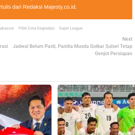
rtulis dari Redaksi Majesty.co.id.
akassar
PSM Zona Degradasi
Super League
Next
rasi
Jadwal Belum Pasti, Panitia Musda Golkar Sulsel Tetap
Genjot Persiapan