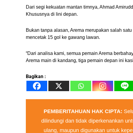
Dari segi kekuatan mantan timnya, Ahmad Amirudd
Khususnya di lini depan.
Bukan tanpa alasan, Arema merupakan salah satu t
mencetak 15 gol ke gawang lawan.
“Dari analisa kami, semua pemain Arema berbahaya.
Arema main di kandang, tiga pemain depan ini kasi
Bagikan :
PEMBERITAHUAN HAK CIPTA:
Selu
dilindungi dan tidak diperkenankan untu
ulang, maupun digunakan untuk keper