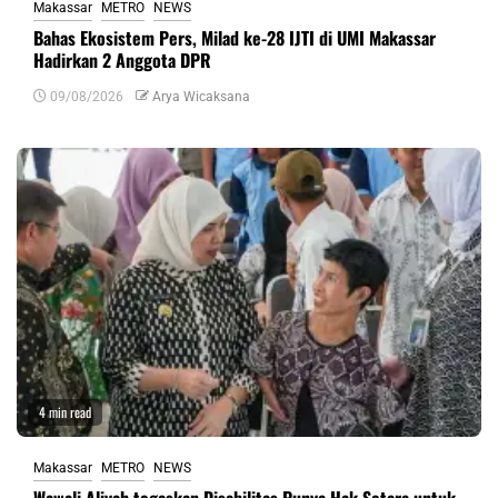
Makassar
METRO
NEWS
Bahas Ekosistem Pers, Milad ke-28 IJTI di UMI Makassar
Hadirkan 2 Anggota DPR
09/08/2026
Arya Wicaksana
4 min read
Makassar
METRO
NEWS
Wawali Aliyah tegaskan Disabilitas Punya Hak Setara untuk