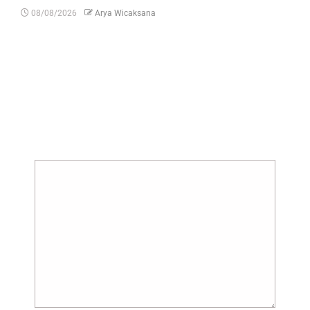
08/08/2026
Arya Wicaksana
Tinggalkan Balasan
Alamat email Anda tidak akan dipublikasikan.
Ruas yang wajib ditandai
*
Komentar
*