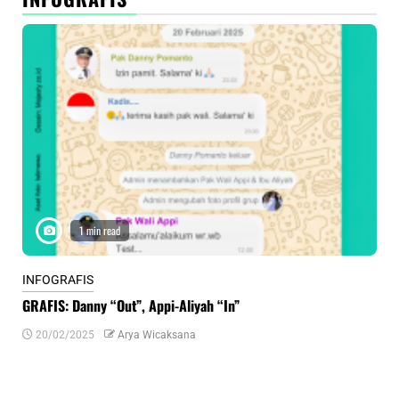
1 min read
INFOGRAFIS
INF
GRAFIS: Danny “Out”, Appi-Aliyah “In”
INF
20/02/2025
Arya Wicaksana
0