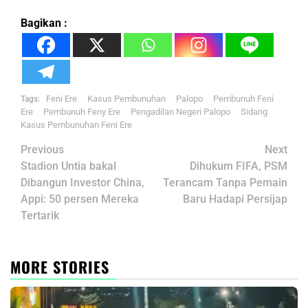
Bagikan :
Feni Ere
Kasus Pembunuhan
Palopo
Pembunuh Feni
Tags:
Ere
Pembunuh Feny Ere
Pengadilan Negeri Palopo
Sidang
Kasus Pembunuhan Feni Ere
Post
Previous
Next
navigation
Stadion Untia bakal
Dihukum FIFA, PSM
Dibangun Investor China,
Terancam Tanpa Pemain
Appi: 50 persen Mereka
Baru Hadapi Persijap
Tertarik
MORE STORIES