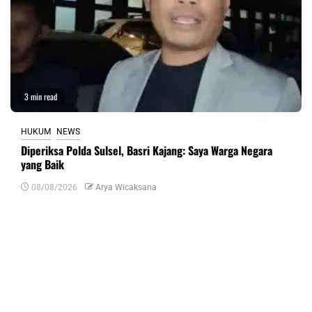
3 min read
HUKUM
NEWS
Diperiksa Polda Sulsel, Basri Kajang: Saya Warga Negara
yang Baik
08/08/2026
Arya Wicaksana
Tinggalkan Balasan
Alamat email Anda tidak akan dipublikasikan.
Ruas yang wajib ditandai
*