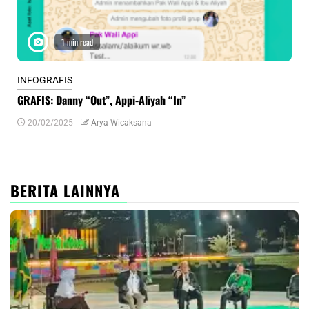
1 min read
INFOGRAFIS
INF
GRAFIS: Danny “Out”, Appi-Aliyah “In”
INF
20/02/2025
Arya Wicaksana
0
BERITA LAINNYA