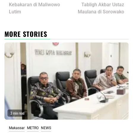
Kebakaran di Maliwowo
Tabligh Akbar Ustaz
Lutim
Maulana di Sorowako
MORE STORIES
3 min read
Makassar
METRO
NEWS