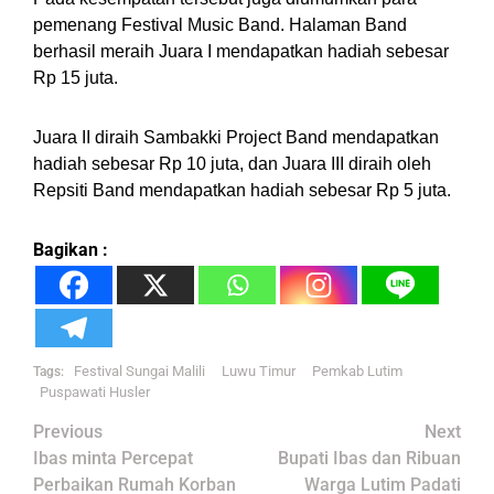
pemenang Festival Music Band. Halaman Band
berhasil meraih Juara I mendapatkan hadiah sebesar
Rp 15 juta.
Juara II diraih Sambakki Project Band mendapatkan
hadiah sebesar Rp 10 juta, dan Juara III diraih oleh
Repsiti Band mendapatkan hadiah sebesar Rp 5 juta.
Bagikan :
Festival Sungai Malili
Luwu Timur
Pemkab Lutim
Tags:
Puspawati Husler
Post
Previous
Next
navigation
Ibas minta Percepat
Bupati Ibas dan Ribuan
Perbaikan Rumah Korban
Warga Lutim Padati