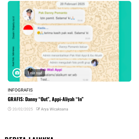
1 min read
INFOGRAFIS
INF
GRAFIS: Danny “Out”, Appi-Aliyah “In”
INF
20/02/2025
Arya Wicaksana
0