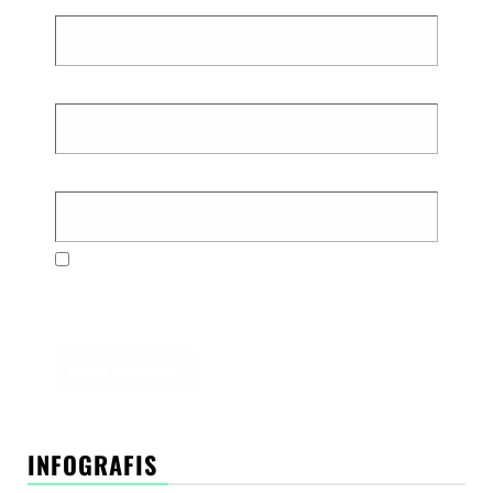
Email
*
Situs Web
Simpan nama, email, dan situs web saya pada
peramban ini untuk komentar saya berikutnya.
INFOGRAFIS