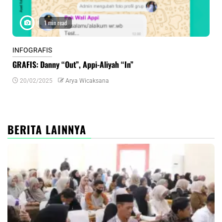
1 min read
INFOGRAFIS
INF
GRAFIS: Danny “Out”, Appi-Aliyah “In”
INF
20/02/2025
Arya Wicaksana
0
BERITA LAINNYA