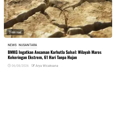
3 min read
NEWS
NUSANTARA
BMKG Ingatkan Ancaman Karhutla Sulsel: Wilayah Maros
Kekeringan Ekstrem, 61 Hari Tanpa Hujan
06/08/2026
Arya Wicaksana
Tinggalkan Balasan
Alamat email Anda tidak akan dipublikasikan.
Ruas yang wajib ditandai
*