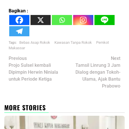
Bagikan :
Bebas Asap Rokok
Kawasan Tanpa Rokok
Pemkot
Tags:
Makassar
Post
Previous
Next
navigation
Projo Sulsel kembali
Tamsil Linrung 3 Jam
Dipimpin Herwin Niniala
Dialog dengan Tokoh-
untuk Periode Ketiga
Ulama, Ajak Bantu
Prabowo
MORE STORIES