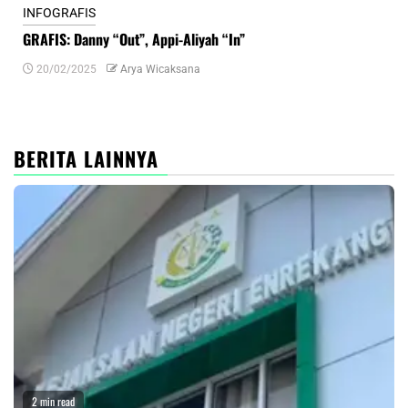
INFOGRAFIS
INF
GRAFIS: Danny “Out”, Appi-Aliyah “In”
INF
20/02/2025
Arya Wicaksana
0
BERITA LAINNYA
2 min read