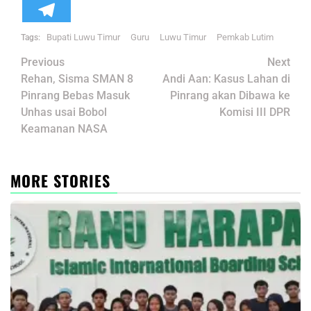
Bupati Luwu Timur
Guru
Luwu Timur
Pemkab Lutim
Tags:
Post
Previous
Next
navigation
Rehan, Sisma SMAN 8
Andi Aan: Kasus Lahan di
Pinrang Bebas Masuk
Pinrang akan Dibawa ke
Unhas usai Bobol
Komisi III DPR
Keamanan NASA
MORE STORIES