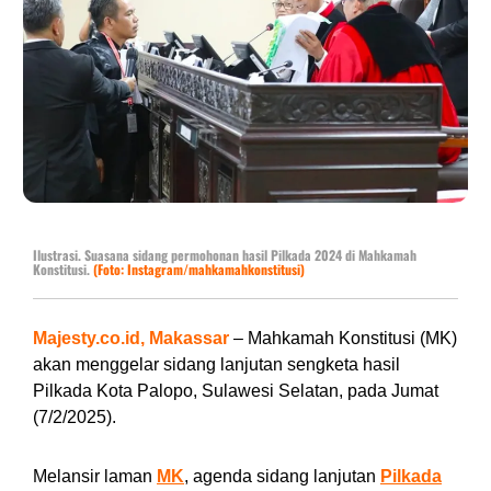
Ilustrasi. Suasana sidang permohonan hasil Pilkada 2024 di Mahkamah
Konstitusi.
(Foto: Instagram/mahkamahkonstitusi)
Majesty.co.id, Makassar
– Mahkamah Konstitusi (MK)
akan menggelar sidang lanjutan sengketa hasil
Pilkada Kota Palopo, Sulawesi Selatan, pada Jumat
(7/2/2025).
Melansir laman
MK
, agenda sidang lanjutan
Pilkada