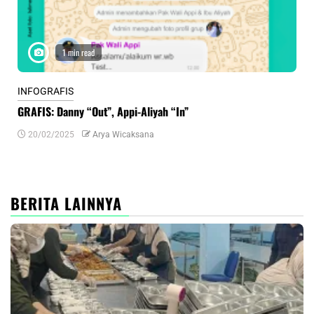
1 min read
INFOGRAFIS
INF
GRAFIS: Danny “Out”, Appi-Aliyah “In”
INF
20/02/2025
Arya Wicaksana
0
BERITA LAINNYA