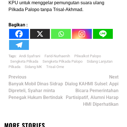
KPU untuk menggelar pemungutan suara ulang
Pilkada Palopo tanpa Trisal-Akhmad.
Bagikan :
Andi Syafrani
Farid-Nurhaenih
Pilwalkot Palopo
Tags:
Sengketa Pilkada
Sengketa Pilkada Palopo
Sidang Lanjutan
Pilkada
Sidang MK
Trisal-Ome
Post
Previous
Next
navigation
Banyak Mobil Dinas Sidrap
Dialog KAHMI Sulsel: Appi
Dipreteli, Syahar minta
Bicara Pemerintahan
Penegak Hukum Bertindak
Partisipatif, Alumni Harap
HMI Diperhatikan
MORE STORIES