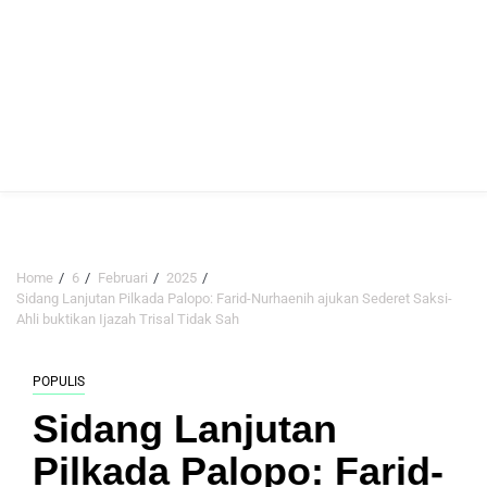
Home
6
Februari
2025
Sidang Lanjutan Pilkada Palopo: Farid-Nurhaenih ajukan Sederet Saksi-
Ahli buktikan Ijazah Trisal Tidak Sah
POPULIS
Sidang Lanjutan
Pilkada Palopo: Farid-