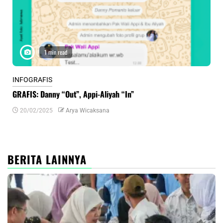
1 min read
INFOGRAFIS
INF
GRAFIS: Danny “Out”, Appi-Aliyah “In”
INF
20/02/2025
Arya Wicaksana
0
BERITA LAINNYA