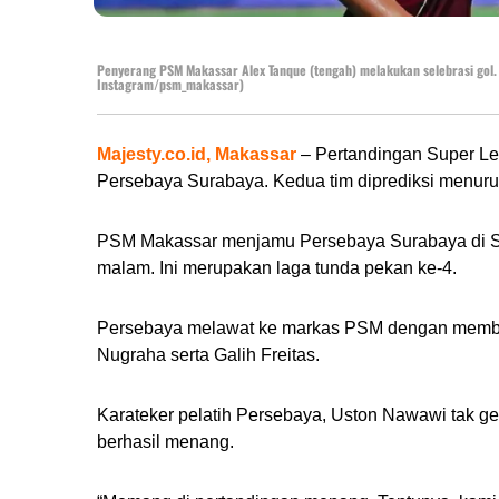
Penyerang PSM Makassar Alex Tanque (tengah) melakukan selebrasi gol.
Instagram/psm_makassar)
Majesty.co.id, Makassar
– Pertandingan Super Le
Persebaya Surabaya. Kedua tim diprediksi menur
PSM Makassar menjamu Persebaya Surabaya di Sta
malam. Ini merupakan laga tunda pekan ke-4.
Persebaya melawat ke markas PSM dengan memba
Nugraha serta Galih Freitas.
Karateker pelatih Persebaya, Uston Nawawi tak g
berhasil menang.