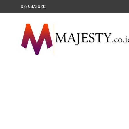
Skip
07/08/2026
to
content