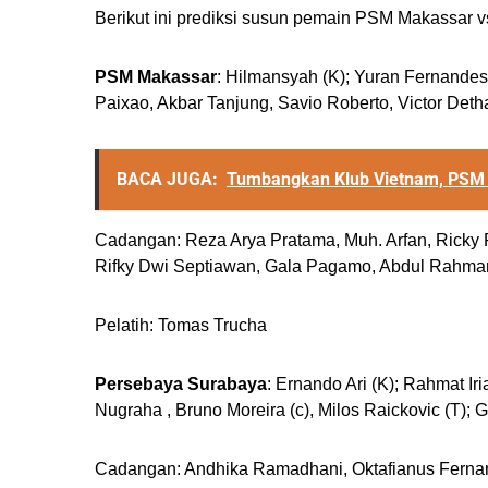
Berikut ini prediksi susun pemain PSM Makassar 
PSM Makassar
: Hilmansyah (K); Yuran Fernandes (
Paixao, Akbar Tanjung, Savio Roberto, Victor Deth
BACA JUGA:
Tumbangkan Klub Vietnam, PSM 
Cadangan: Reza Arya Pratama, Muh. Arfan, Ricky P
Rifky Dwi Septiawan, Gala Pagamo, Abdul Rahman
Pelatih: Tomas Trucha
Persebaya Surabaya
: Ernando Ari (K); Rahmat Ir
Nugraha , Bruno Moreira (c), Milos Raickovic (T); Ga
Cadangan: Andhika Ramadhani, Oktafianus Fernand