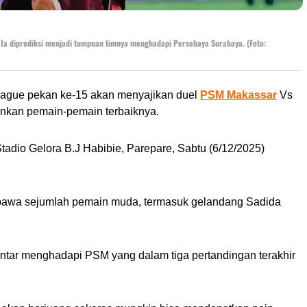
 Ia diprediksi menjadi tumpuan timnya menghadapi Persebaya Surabaya. (Foto:
ague pekan ke-15 akan menyajikan duel
PSM Makassar
Vs
unkan pemain-pemain terbaiknya.
dio Gelora B.J Habibie, Parepare, Sabtu (6/12/2025)
wa sejumlah pemain muda, termasuk gelandang Sadida
entar menghadapi PSM yang dalam tiga pertandingan terakhir