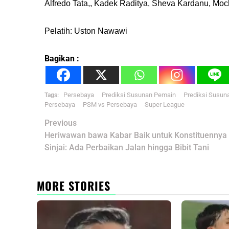
Alfredo Tata,, Kadek Raditya, Sheva Kardanu, Moch
Pelatih: Uston Nawawi
Bagikan :
Persebaya
Prediksi Susunan Pemain
Prediksi Susu
Tags:
Persebaya
PSM vs Persebaya
Super League
Post
Previous
navigation
Heriwawan bawa Kabar Baik untuk Konstituennya 
Sinjai: Ada Perbaikan Jalan hingga Bibit Tani
MORE STORIES