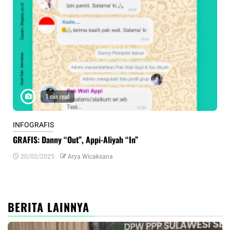
1 min read
INFOGRAFIS
INF
GRAFIS: Danny “Out”, Appi-Aliyah “In”
INF
20/02/2025
Arya Wicaksana
0
BERITA LAINNYA