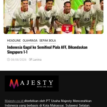
2 min read
HEADLINE
OLAHRAGA
SEPAK BOLA
Indonesia Gagal ke Semifinal Piala AFF, Dikandaskan
Singapura 1-1
08/08/2026
Lanina
Majesty.co.id
diterbitkan oleh PT Usaha Majesty Mencerahkan
Indonesia yang berbasis di Kota Makassar, Sulawesi Selatan.