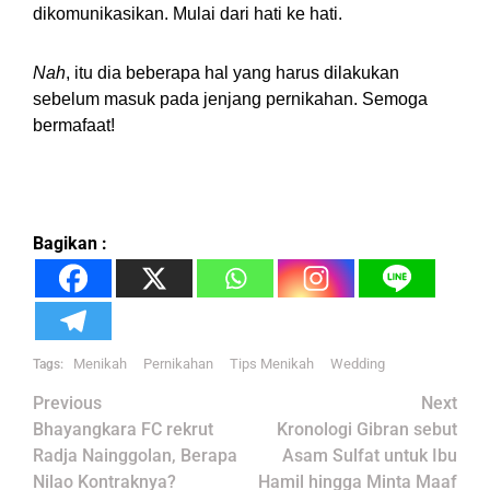
dikomunikasikan. Mulai dari hati ke hati.
Nah
, itu dia beberapa hal yang harus dilakukan
sebelum masuk pada jenjang pernikahan. Semoga
bermafaat!
Bagikan :
Menikah
Pernikahan
Tips Menikah
Wedding
Tags:
Post
Previous
Next
navigation
Bhayangkara FC rekrut
Kronologi Gibran sebut
Radja Nainggolan, Berapa
Asam Sulfat untuk Ibu
Nilao Kontraknya?
Hamil hingga Minta Maaf