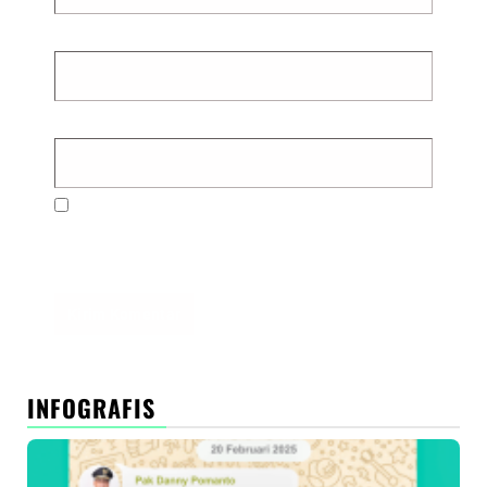
Email
*
Situs Web
Simpan nama, email, dan situs web saya pada
peramban ini untuk komentar saya berikutnya.
INFOGRAFIS