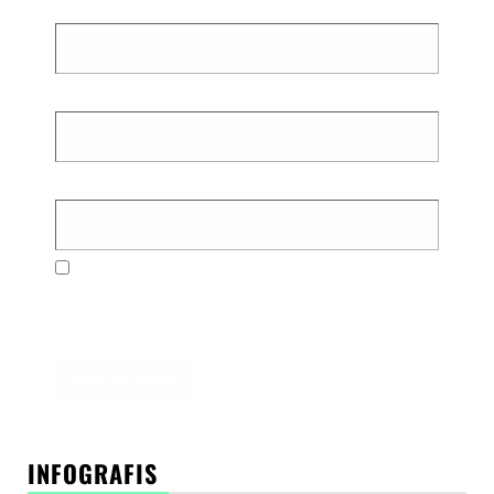
Nama
*
Email
*
Situs Web
Simpan nama, email, dan situs web saya pada
peramban ini untuk komentar saya berikutnya.
INFOGRAFIS