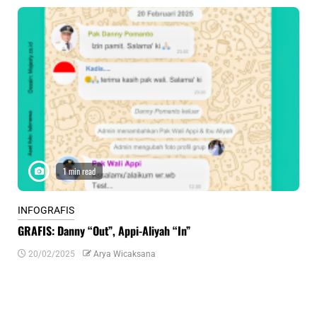
1 min read
INFOGRAFIS
INF
GRAFIS: Danny “Out”, Appi-Aliyah “In”
INF
20/02/2025
Arya Wicaksana
0