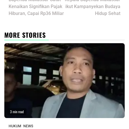
navigation
Kenaikan Signifikan Pajak
ikut Kampanyekan Budaya
Hiburan, Capai Rp36 Miliar
Hidup Sehat
MORE STORIES
3 min read
HUKUM
NEWS