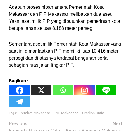
Adapun proses hibah antara Pemerintah Kota
Makassar dan PIP Makassar melibatkan dua aset.
Yakni aset milik PIP yang dibutuhkan pemerintah kota
berupa lahan seluas 8.188 meter persegi.
Sementara aset milik Pemerintah Kota Makassar yang
saat ini dimanfaatkan PIP memiliki luas 10.416 meter
persegi dan di atasnya terdapat bangunan serta
sebagian ruas jalan lingkar PIP.
Bagikan :
Pemkot Makassar
PIP Makassar
Stadion Untia
Tags:
Post
Previous
Next
Bapenda Makassar Catat
Kepala Bapenda Makassar