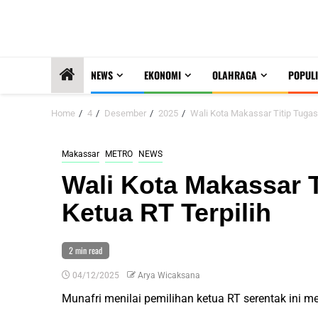
NEWS
EKONOMI
OLAHRAGA
POPULI
Home
4
Desember
2025
Wali Kota Makassar Titip Tugas
Makassar
METRO
NEWS
Wali Kota Makassar 
Ketua RT Terpilih
2 min read
04/12/2025
Arya Wicaksana
Munafri menilai pemilihan ketua RT serentak ini 