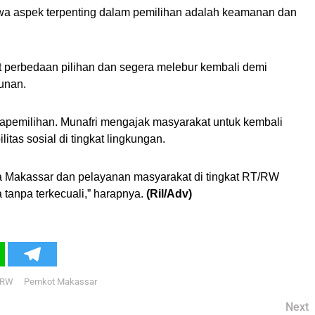
 aspek terpenting dalam pemilihan adalah keamanan dan
t perbedaan pilihan dan segera melebur kembali demi
unan.
scapemilihan. Munafri mengajak masyarakat untuk kembali
itas sosial di tingkat lingkungan.
 Makassar dan pelayanan masyarakat di tingkat RT/RW
 tanpa terkecuali,” harapnya.
(Ril/Adv)
/RW
Pemkot Makassar
Next