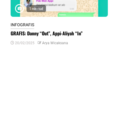
1 min read
1 m
INFOGRAFIS
INFOGRAFIS
GRAFIS: Danny “Out”, Appi-Aliyah “In”
INFOGRAFIS:
Daerah di Su
20/02/2025
Arya Wicaksana
07/07/2024