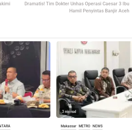
akimi
Dramatis! Tim Dokter Unhas Operasi Caesar 3 Ibu
Hamil Penyintas Banjir Aceh
3 min read
NTARA
Makassar
METRO
NEWS