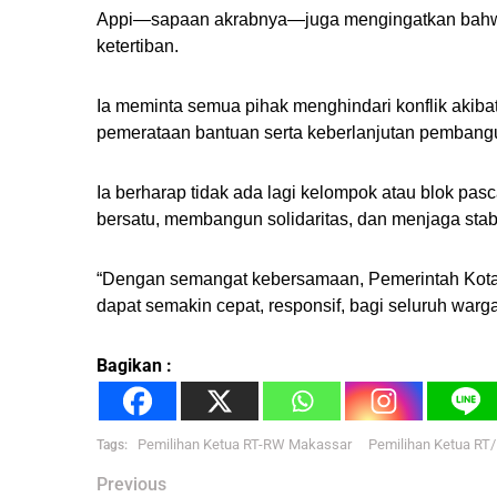
Appi—sapaan akrabnya—juga mengingatkan bahwa
ketertiban.
Ia meminta semua pihak menghindari konflik akiba
pemerataan bantuan serta keberlanjutan pembang
Ia berharap tidak ada lagi kelompok atau blok pa
bersatu, membangun solidaritas, dan menjaga stabil
“Dengan semangat kebersamaan, Pemerintah Kota
dapat semakin cepat, responsif, bagi seluruh warga
Bagikan :
Pemilihan Ketua RT-RW Makassar
Pemilihan Ketua RT
Tags:
Post
Previous