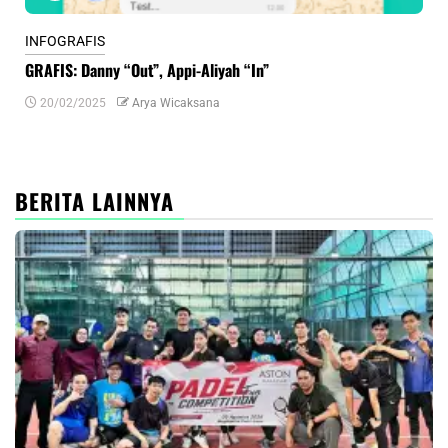
INFOGRAFIS
INF
GRAFIS: Danny “Out”, Appi-Aliyah “In”
INF
20/02/2025
Arya Wicaksana
0
BERITA LAINNYA