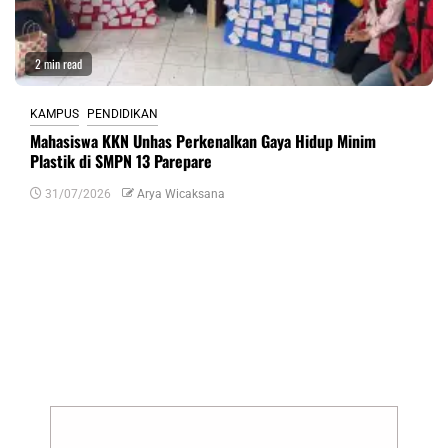
2 min read
KAMPUS
PENDIDIKAN
Mahasiswa KKN Unhas Perkenalkan Gaya Hidup Minim
Plastik di SMPN 13 Parepare
31/07/2026
Arya Wicaksana
Tinggalkan Balasan
Alamat email Anda tidak akan dipublikasikan.
Ruas yang wajib ditandai
*
Komentar
*