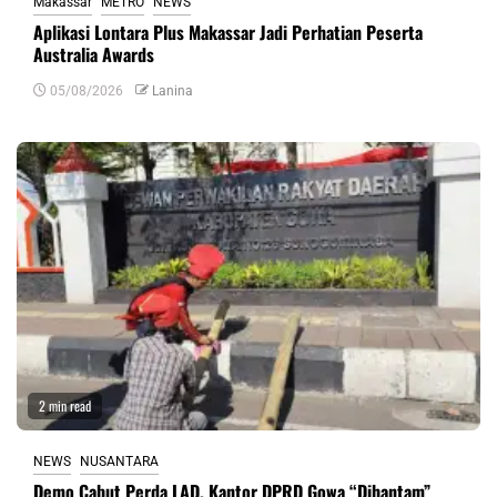
Makassar
METRO
NEWS
Aplikasi Lontara Plus Makassar Jadi Perhatian Peserta
Australia Awards
05/08/2026
Lanina
2 min read
NEWS
NUSANTARA
Demo Cabut Perda LAD, Kantor DPRD Gowa “Dihantam”