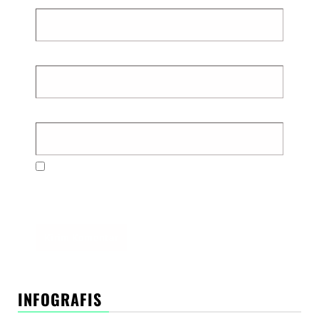
Email
*
Situs Web
Simpan nama, email, dan situs web saya pada
peramban ini untuk komentar saya berikutnya.
INFOGRAFIS