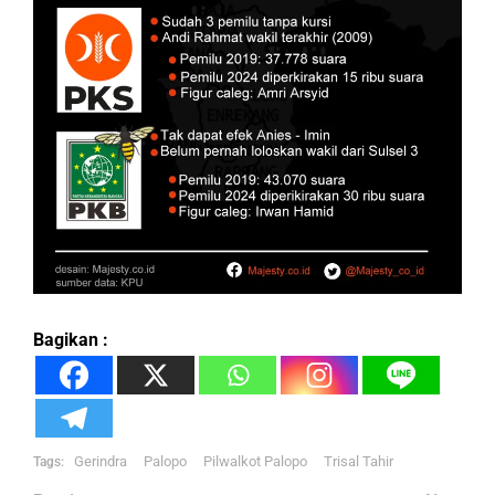
Bagikan :
Gerindra
Palopo
Pilwalkot Palopo
Trisal Tahir
Tags: