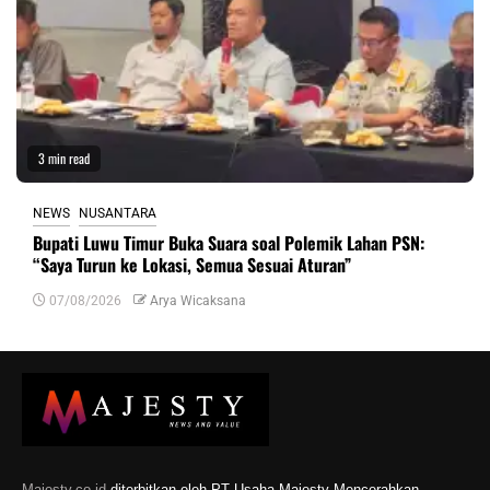
3 min read
NEWS
NUSANTARA
Bupati Luwu Timur Buka Suara soal Polemik Lahan PSN:
“Saya Turun ke Lokasi, Semua Sesuai Aturan”
07/08/2026
Arya Wicaksana
Majesty.co.id
diterbitkan oleh PT Usaha Majesty Mencerahkan