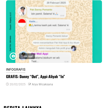
1 min read
INFOGRAFIS
INF
GRAFIS: Danny “Out”, Appi-Aliyah “In”
INF
20/02/2025
Arya Wicaksana
0