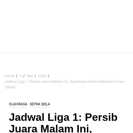
Home
2
Mei
2025
Jadwal Liga 1: Persib Juara Malam Ini, Syaratnya Barito Kalahkan Dewa
United
OLAHRAGA
SEPAK BOLA
Jadwal Liga 1: Persib
Juara Malam Ini,