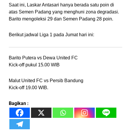
Saat ini, Laskar Antasari hanya berada satu poin di
atas Semen Padang yang menghuni zona degradasi.
Barito mengoleksi 29 dan Semen Padang 28 poin.
Berikut jadwal Liga 1 pada Jumat hari ini:
Barito Putera vs Dewa United FC
Kick-off pukul 15.00 WIB
Malut United FC vs Persib Bandung
Kick-off 19.00 WIB.
Bagikan :