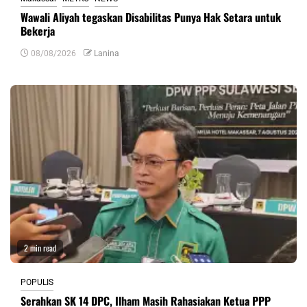
Wawali Aliyah tegaskan Disabilitas Punya Hak Setara untuk
Bekerja
08/08/2026
Lanina
2 min read
POPULIS
Serahkan SK 14 DPC, Ilham Masih Rahasiakan Ketua PPP