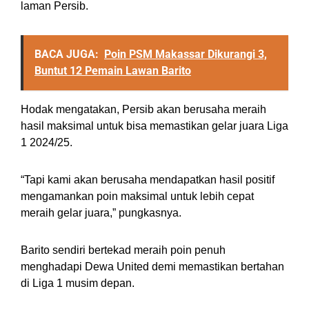
laman Persib.
BACA JUGA:
Poin PSM Makassar Dikurangi 3,
Buntut 12 Pemain Lawan Barito
Hodak mengatakan, Persib akan berusaha meraih
hasil maksimal untuk bisa memastikan gelar juara Liga
1 2024/25.
“Tapi kami akan berusaha mendapatkan hasil positif
mengamankan poin maksimal untuk lebih cepat
meraih gelar juara,” pungkasnya.
Barito sendiri bertekad meraih poin penuh
menghadapi Dewa United demi memastikan bertahan
di Liga 1 musim depan.