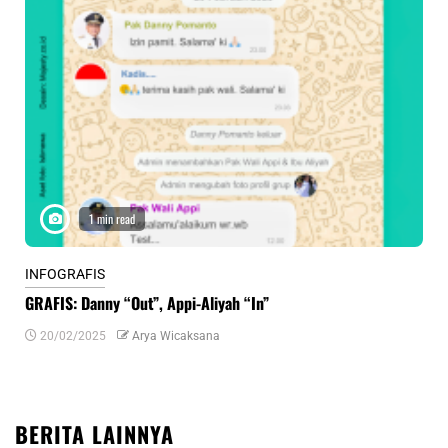
1 min read
INFOGRAFIS
INF
GRAFIS: Danny “Out”, Appi-Aliyah “In”
INF
20/02/2025
Arya Wicaksana
0
BERITA LAINNYA