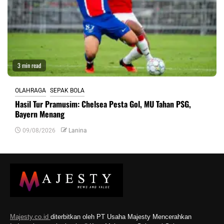
3 min read
OLAHRAGA
SEPAK BOLA
Hasil Tur Pramusim: Chelsea Pesta Gol, MU Tahan PSG,
Bayern Menang
09/08/2026
Lanina
Majesty.co.id
diterbitkan oleh PT Usaha Majesty Mencerahkan