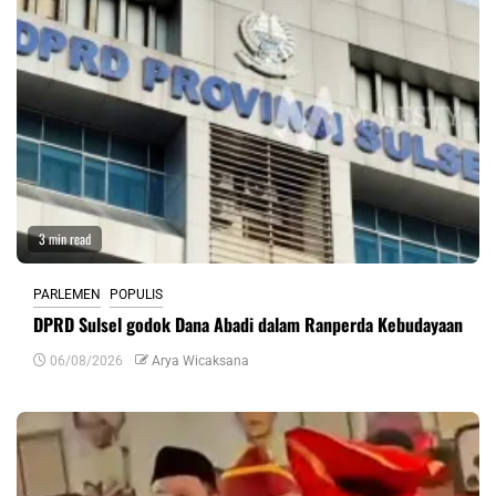
3 min read
PARLEMEN
POPULIS
DPRD Sulsel godok Dana Abadi dalam Ranperda Kebudayaan
06/08/2026
Arya Wicaksana