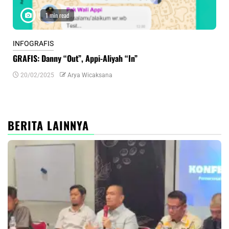
1 min read
INFOGRAFIS
INF
GRAFIS: Danny “Out”, Appi-Aliyah “In”
INF
20/02/2025
Arya Wicaksana
0
BERITA LAINNYA