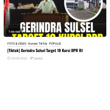
1 min read
FOTO & VIDEO
Konten TikTok
POPULIS
[Tiktok] Gerindra Sulsel Target 10 Kursi DPR RI
05/08/2026
Lanina
Tinggalkan Balasan
Alamat email Anda tidak akan dipublikasikan.
Ruas yang wajib ditandai
*
Komentar
*