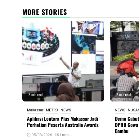
MORE STORIES
3 min read
2 min read
Makassar
METRO
NEWS
NEWS
NUSA
Aplikasi Lontara Plus Makassar Jadi
Demo Cabut
Perhatian Peserta Australia Awards
DPRD Gowa 
Bambu
05/08/2026
Lanina