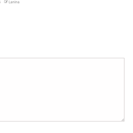
6
Lanina
uas yang wajib ditandai
*