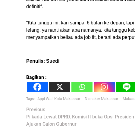
definitif.
“Kita tunggu ini, kan sampai 6 bulan ke depan, ta
lelang, ya nanti akan apa namanya, kita tunggu keb
menyampaikan beliau ada job fit, berarti ada perp
Penulis: Suedi
Bagikan :
Appi Wali Kota Makassar
Disnaker Makassar
Makas
Tags:
Post
Previous
navigation
Pilkada Lewat DPRD, Komisi II buka Opsi Presiden
Ajukan Calon Gubernur