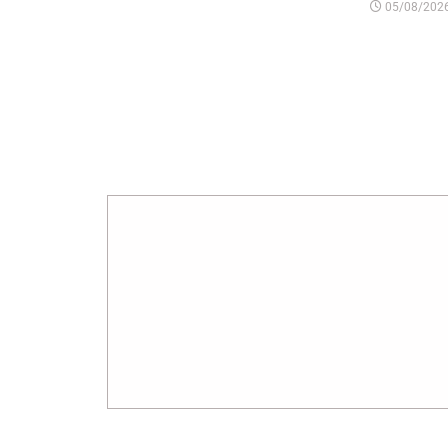
05/08/202
Tinggalkan Balasan
Alamat email Anda tidak akan dipublikasikan.
R
Komentar
*
Nama
*