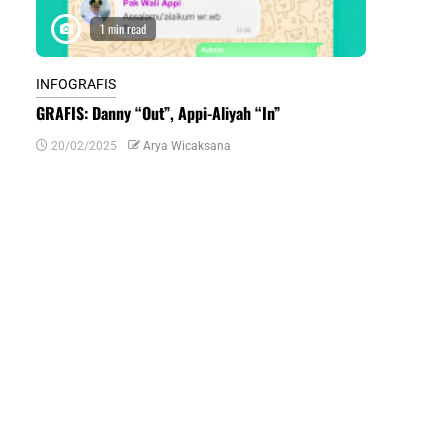
1 min read
1 m
INFOGRAFIS
INFOGRAFIS
GRAFIS: Danny “Out”, Appi-Aliyah “In”
INFOGRAFIS:
Daerah di Su
20/02/2025
Arya Wicaksana
07/07/2024