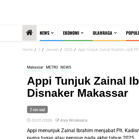
NEWS
EKONOMI
OLAHRAGA
POPULI
Home
2
Januari
2026
Appi Tunjuk Zainal Ibrahim Jadi P
Makassar
METRO
NEWS
Appi Tunjuk Zainal I
Disnaker Makassar
2 min read
02/01/2026
Arya Wicaksana
Appi menunjuk Zainal Ibrahim menjabat Plt. Kad
purna tugas atau pensiun pada akhir tahun 2025.