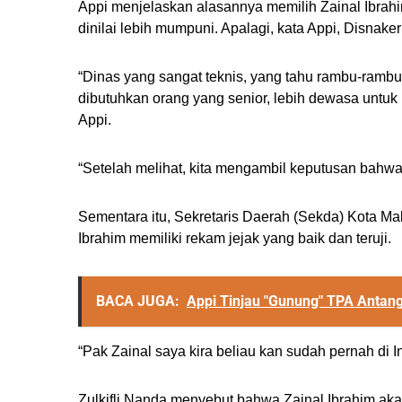
Appi menjelaskan alasannya memilih Zainal Ibrah
dinilai lebih mumpuni. Apalagi, kata Appi, Disnak
“Dinas yang sangat teknis, yang tahu rambu-rambu
dibutuhkan orang yang senior, lebih dewasa untuk 
Appi.
“Setelah melihat, kita mengambil keputusan bahwa 
Sementara itu, Sekretaris Daerah (Sekda) Kota Ma
Ibrahim memiliki rekam jejak yang baik dan teruji.
BACA JUGA:
Appi Tinjau "Gunung" TPA Antang
“Pak Zainal saya kira beliau kan sudah pernah di Ins
Zulkifli Nanda menyebut bahwa Zainal Ibrahim a