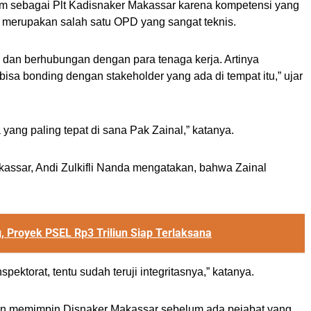
im sebagai Plt Kadisnaker Makassar karena kompetensi yang
er merupakan salah satu OPD yang sangat teknis.
 dan berhubungan dengan para tenaga kerja. Artinya
bisa bonding dengan stakeholder yang ada di tempat itu,” ujar
yang paling tepat di sana Pak Zainal,” katanya.
kassar, Andi Zulkifli Nanda mengatakan, bahwa Zainal
, Proyek PSEL Rp3 Triliun Siap Terlaksana
pektorat, tentu sudah teruji integritasnya,” katanya.
kan memimpin Disnaker Makassar sebelum ada pejabat yang