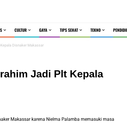
S
CULTUR
GAYA
TIPS SEHAT
TEKNO
PENDIDI
lt Kepala Disnaker Makassar
brahim Jadi Plt Kepala
isnaker Makassar karena Nielma Palamba memasuki masa