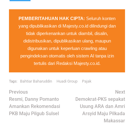
PEMBERITAHUAN HAK CIPTA:
Seluruh konten
yang dipublikasikan di Majesty.co.id dilindungi dan
tidak diperkenankan untuk diambil, disalin,
didistribusikan, dipublikasikan ulang, maupun
digunakan untuk keperluan crawling atau
pengindeksan otomatis oleh sistem AI tanpa izin
tertulis dari Redaksi Majesty.co.id.
Bahtiar Baharuddin
Huadi Group
Pajak
Tags:
Post
Previous
Next
navigation
Resmi, Danny Pomanto
Demokrat-PKS sepakat
Amankan Rekomendasi
Usung ARA dan Amri
PKB Maju Pilgub Sulsel
Arsyid Maju Pilkada
Makassar