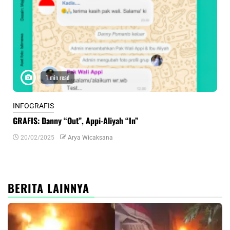
1 min read
INFOGRAFIS
INF
GRAFIS: Danny “Out”, Appi-Aliyah “In”
INF
20/02/2025
Arya Wicaksana
0
BERITA LAINNYA