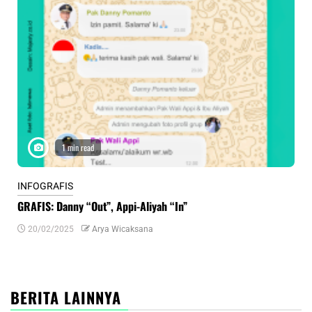
1 min read
INFOGRAFIS
INF
GRAFIS: Danny “Out”, Appi-Aliyah “In”
INF
20/02/2025
Arya Wicaksana
0
BERITA LAINNYA