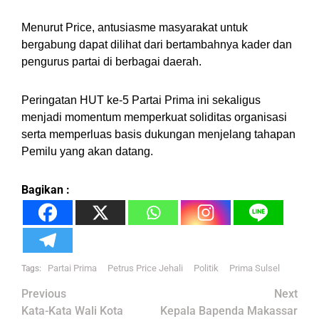
Menurut Price, antusiasme masyarakat untuk
bergabung dapat dilihat dari bertambahnya kader dan
pengurus partai di berbagai daerah.
Peringatan HUT ke-5 Partai Prima ini sekaligus
menjadi momentum memperkuat soliditas organisasi
serta memperluas basis dukungan menjelang tahapan
Pemilu yang akan datang.
Bagikan :
Partai Prima
Petrus Price Jehali
Politik
Prima Sulsel
Tags:
Post
Previous
Next
Kata-Kata Wali Kota
Kepala Bapenda Makassar