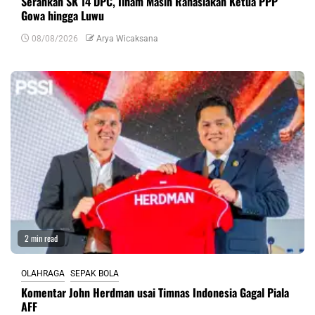
Serahkan SK 14 DPC, Ilham Masih Rahasiakan Ketua PPP
Gowa hingga Luwu
08/08/2026
Arya Wicaksana
2 min read
OLAHRAGA
SEPAK BOLA
Komentar John Herdman usai Timnas Indonesia Gagal Piala
AFF