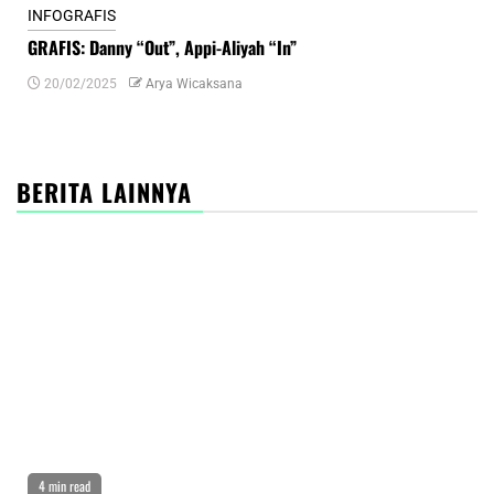
INFOGRAFIS
INF
GRAFIS: Danny “Out”, Appi-Aliyah “In”
INF
20/02/2025
Arya Wicaksana
0
BERITA LAINNYA
4 min read