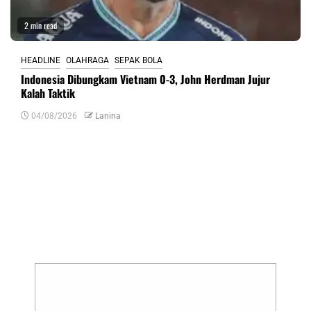
2 min read
HEADLINE
OLAHRAGA
SEPAK BOLA
Indonesia Dibungkam Vietnam 0-3, John Herdman Jujur
Kalah Taktik
04/08/2026
Lanina
Tinggalkan Balasan
Alamat email Anda tidak akan dipublikasikan.
Ruas yang wajib ditandai
*
Komentar
*