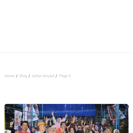
Home
Blog
Azhar Arsyad
Page 3
Azhar Arsyad