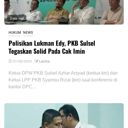
3 min read
HUKUM
NEWS
Polisikan Lukman Edy, PKB Sulsel
Tegaskan Solid Pada Cak Imin
07/08/2024
Lanina
Ketua DPW PKB Sulsel Azhar Arsyad (kedua kiri) dan
Ketua LPP PKB Syamsu Rizal (kiri) saat konferensi di
kantor DPC...