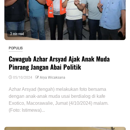
3 min read
POPULIS
Cawagub Azhar Arsyad Ajak Anak Muda
Pinrang Jangan Abai Politik
05/10/2024
Arya Wicaksana
Azhar Arsyad (tengah) melakukan foto bersama
dengan anak-anak muda usai berdialog di kafe
Exotico, Macorawalie, Jumat (4/10/2024) malam.
(Foto: Istimewa)...