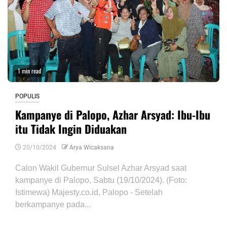
1 min read
POPULIS
Kampanye di Palopo, Azhar Arsyad: Ibu-Ibu
itu Tidak Ingin Diduakan
20/10/2024
Arya Wicaksana
Calon Wakil Gubernur Sulsel Azhar Arsyad saat
kampanye di Palopo, Sabtu (19/10/2024). (Foto:
Istimewa) Majesty.co.id, Palopo - Setelah
berkampanye pada...