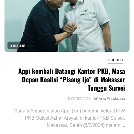
2 min read
POPULIS
Appi kembali Datangi Kantor PKB, Masa
Depan Koalisi “Pisang Ijo” di Makassar
Tunggu Survei
09/07/2024
Arya Wicaksana
Munafri Arifuddin atau Appi (kiri) bertemu ketua DPW
PKB Sulsel Azhar Arsyad di kantor PKB Sulsel,
Makassar, Senin (8/7/2024) malam....