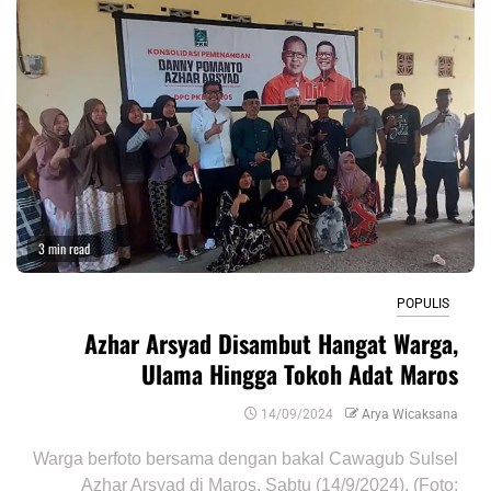
3 min read
POPULIS
Azhar Arsyad Disambut Hangat Warga,
Ulama Hingga Tokoh Adat Maros
14/09/2024
Arya Wicaksana
Warga berfoto bersama dengan bakal Cawagub Sulsel
Azhar Arsyad di Maros, Sabtu (14/9/2024). (Foto: