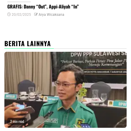
GRAFIS: Danny “Out”, Appi-Aliyah “In”
INF
20/02/2025
Arya Wicaksana
0
BERITA LAINNYA
2 min read