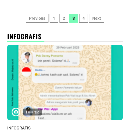
Paginasi
Previous
1
2
3
4
Next
pos
INFOGRAFIS
1 min read
INFOGRAFIS
INF