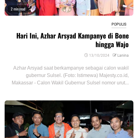
2 min read
POPULIS
Hari Ini, Azhar Arsyad Kampanye di Bone
hingga Wajo
13/10/2024
Lanina
Azhar Arsyad saat berkampanye sebagai calon wakil
gubernur Sulsel. (Foto: Istimewa) Majesty.co.id,
Makassar - Calon Wakil Gubernur Sulsel nomor urut...