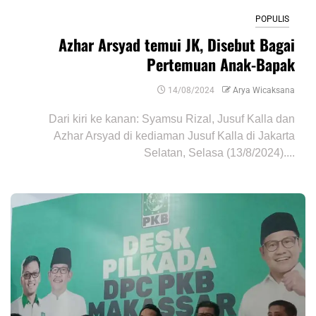
POPULIS
Azhar Arsyad temui JK, Disebut Bagai
Pertemuan Anak-Bapak
14/08/2024
Arya Wicaksana
Dari kiri ke kanan: Syamsu Rizal, Jusuf Kalla dan
Azhar Arsyad di kediaman Jusuf Kalla di Jakarta
Selatan, Selasa (13/8/2024)....