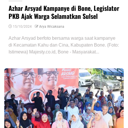
Azhar Arsyad Kampanye di Bone, Legislator
PKB Ajak Warga Selamatkan Sulsel
15/10/2024
Arya Wicaksana
Azhar Arsyad berfoto bersama warga saat kampanye
di Kecamatan Kahu dan Cina, Kabupaten Bone. (Foto:
Istimewa) Majesty.co.id, Bone - Masyarakat...