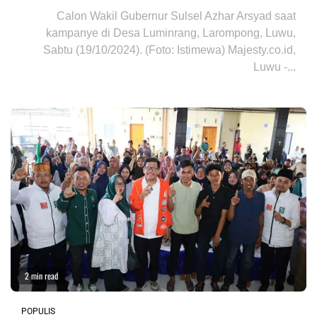
Calon Wakil Gubernur Sulsel Azhar Arsyad saat
kampanye di Desa Luminrang, Larompong, Luwu,
Sabtu (19/10/2024). (Foto: Istimewa) Majesty.co.id,
Luwu -...
2 min read
POPULIS