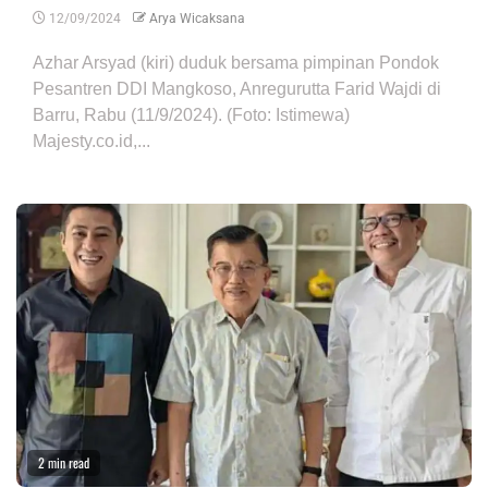
12/09/2024
Arya Wicaksana
Azhar Arsyad (kiri) duduk bersama pimpinan Pondok
Pesantren DDI Mangkoso, Anregurutta Farid Wajdi di
Barru, Rabu (11/9/2024). (Foto: Istimewa)
Majesty.co.id,...
2 min read