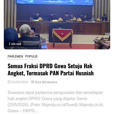
2 min read
PARLEMEN
POPULIS
Semua Fraksi DPRD Gowa Setuju Hak
Angket, Termasuk PAN Partai Husniah
25/05/2026
Arya Wicaksana
Suasana rapat paripurna pengusulan dan penetapan
hak angket DPRD Gowa yang digelar Senin
(25/5/2026). (Foto: Majesty.co.id/Suedi) Majesty.co.id,
Gowa – DRPD...