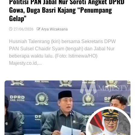
Politisi PAN Jabal Nur Soroti Angket DPRD
Gowa, Duga Basri Kajang “Penumpang
Gelap”
27/06/2026
Arya Wicaksana
Husniah Talenrang (kiri) bersama Sekretaris DPW
PAN Sulsel Chaidir Syam (tengah) dan Jabal Nur
beberapa waktu lalu. (Foto: Istimewa/HO)
Majesty.co.id,...