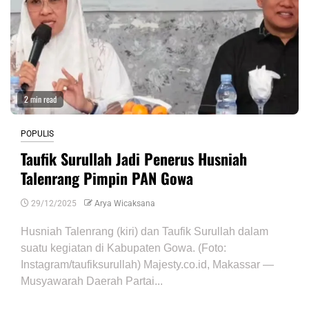
2 min read
POPULIS
Taufik Surullah Jadi Penerus Husniah
Talenrang Pimpin PAN Gowa
29/12/2025
Arya Wicaksana
Husniah Talenrang (kiri) dan Taufik Surullah dalam
suatu kegiatan di Kabupaten Gowa. (Foto:
Instagram/taufiksurullah) Majesty.co.id, Makassar —
Musyawarah Daerah Partai...