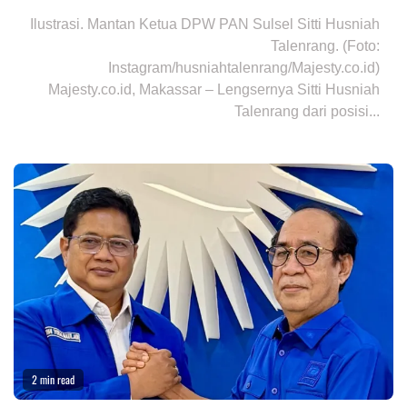
Ilustrasi. Mantan Ketua DPW PAN Sulsel Sitti Husniah
Talenrang. (Foto:
Instagram/husniahtalenrang/Majesty.co.id)
Majesty.co.id, Makassar – Lengsernya Sitti Husniah
Talenrang dari posisi...
2 min read