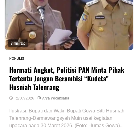
2 min read
POPULIS
Hormati Angket, Politisi PAN Minta Pihak
Tertentu Jangan Berambisi “Kudeta”
Husniah Talenrang
12/07/2026
Arya Wicaksana
Ilustrasi. Bupati dan Wakil Bupati Gowa Sitti Husniah
Talenrang-Darmawangsyah Muin usai kegiatan
upacara pada 30 Maret 2026. (Foto: Humas Gowa)...