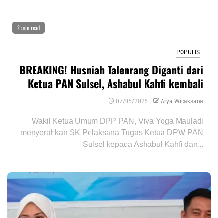
2 min read
POPULIS
BREAKING! Husniah Talenrang Diganti dari
Ketua PAN Sulsel, Ashabul Kahfi kembali
07/05/2026
Arya Wicaksana
Wakil Ketua Umum DPP PAN, Viva Yoga Mauladi
menyerahkan SK Pelaksana Tugas Ketua DPW PAN
Sulsel kepada Ashabul Kahfi dan...