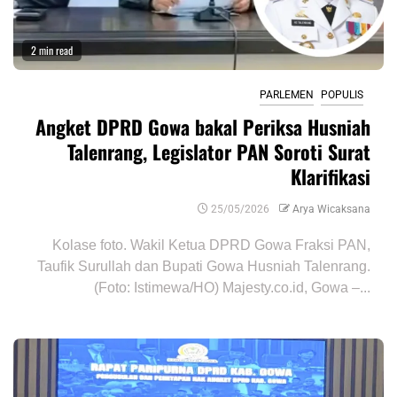
2 min read
PARLEMEN
POPULIS
Angket DPRD Gowa bakal Periksa Husniah
Talenrang, Legislator PAN Soroti Surat
Klarifikasi
25/05/2026
Arya Wicaksana
Kolase foto. Wakil Ketua DPRD Gowa Fraksi PAN,
Taufik Surullah dan Bupati Gowa Husniah Talenrang.
(Foto: Istimewa/HO) Majesty.co.id, Gowa –...