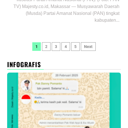
TV) Majesty.co.id, Makassar — Musyawarah Daerah
(Musda) Partai Amanat Nasional (PAN) tingkat
kabupaten...
Paginasi
1
2
3
4
5
Next
pos
INFOGRAFIS