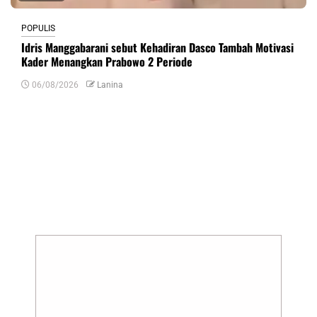
POPULIS
Idris Manggabarani sebut Kehadiran Dasco Tambah Motivasi
Kader Menangkan Prabowo 2 Periode
06/08/2026
Lanina
Tinggalkan Balasan
Alamat email Anda tidak akan dipublikasikan.
Ruas yang wajib ditandai
*
Komentar
*