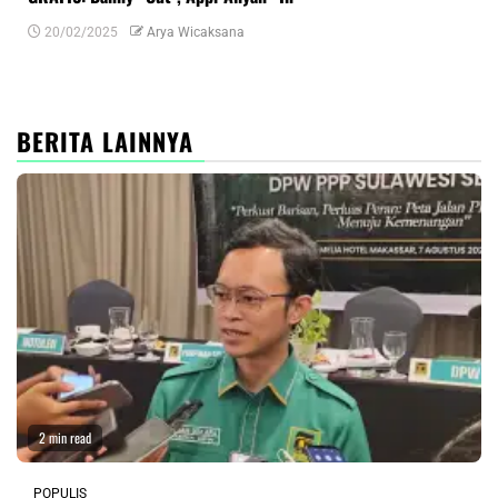
20/02/2025
Arya Wicaksana
0
BERITA LAINNYA
2 min read
POPULIS