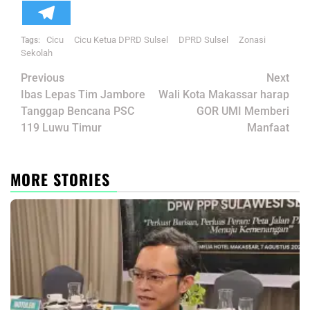
Cicu
Cicu Ketua DPRD Sulsel
DPRD Sulsel
Zonasi
Tags:
Sekolah
Post
Previous
Next
navigation
Ibas Lepas Tim Jambore
Wali Kota Makassar harap
Tanggap Bencana PSC
GOR UMI Memberi
119 Luwu Timur
Manfaat
MORE STORIES