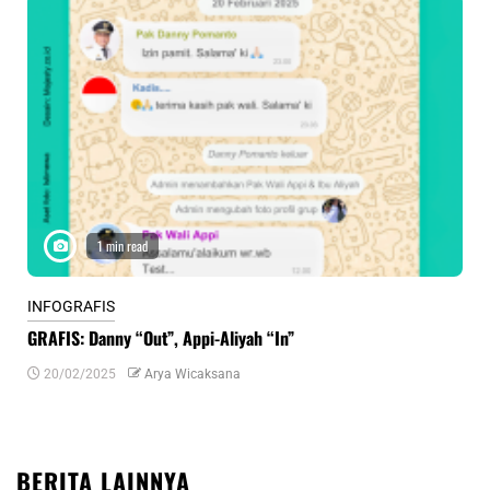
1 min read
INFOGRAFIS
INF
GRAFIS: Danny “Out”, Appi-Aliyah “In”
INF
20/02/2025
Arya Wicaksana
0
BERITA LAINNYA