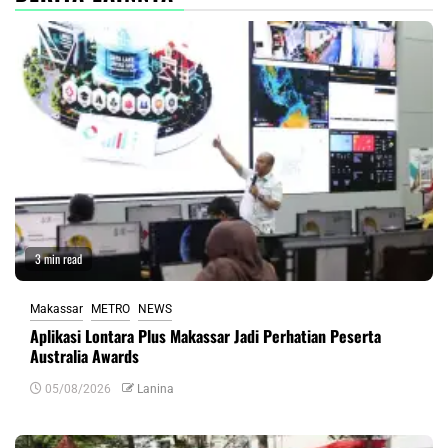
3 min read
Makassar
METRO
NEWS
Aplikasi Lontara Plus Makassar Jadi Perhatian Peserta
Australia Awards
05/08/2026
Lanina