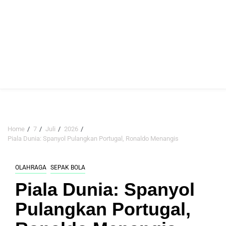
Home
7
Juli
2026
Piala Dunia: Spanyol Pulangkan Portugal, Ronaldo Menangis
OLAHRAGA
SEPAK BOLA
Piala Dunia: Spanyol
Pulangkan Portugal,