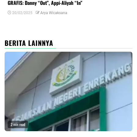
GRAFIS: Danny “Out”, Appi-Aliyah “In”
INF
20/02/2025
Arya Wicaksana
0
BERITA LAINNYA
2 min read