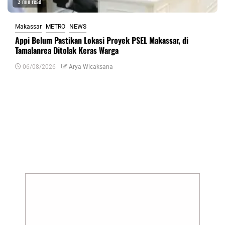
3 min read
Makassar
METRO
NEWS
Appi Belum Pastikan Lokasi Proyek PSEL Makassar, di
Tamalanrea Ditolak Keras Warga
06/08/2026
Arya Wicaksana
Tinggalkan Balasan
Alamat email Anda tidak akan dipublikasikan.
Ruas yang wajib ditandai
*
Komentar
*