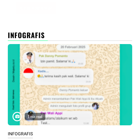
INFOGRAFIS
1 min read
INFOGRAFIS
INF