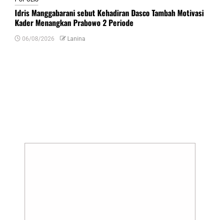
Idris Manggabarani sebut Kehadiran Dasco Tambah Motivasi
Kader Menangkan Prabowo 2 Periode
06/08/2026
Lanina
Tinggalkan Balasan
Alamat email Anda tidak akan dipublikasikan.
Ruas yang wajib ditandai
*
Komentar
*