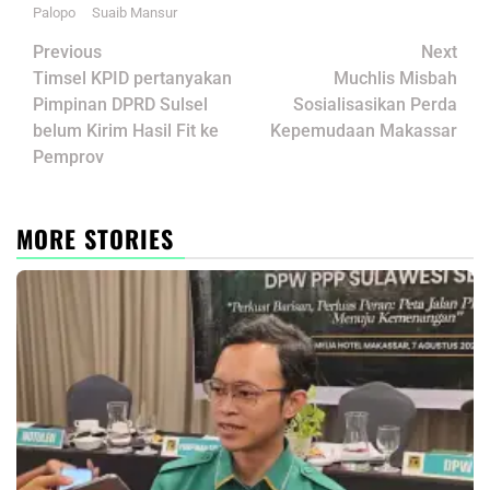
Palopo
Suaib Mansur
Post
Previous
Next
navigation
Timsel KPID pertanyakan
Muchlis Misbah
Pimpinan DPRD Sulsel
Sosialisasikan Perda
belum Kirim Hasil Fit ke
Kepemudaan Makassar
Pemprov
MORE STORIES