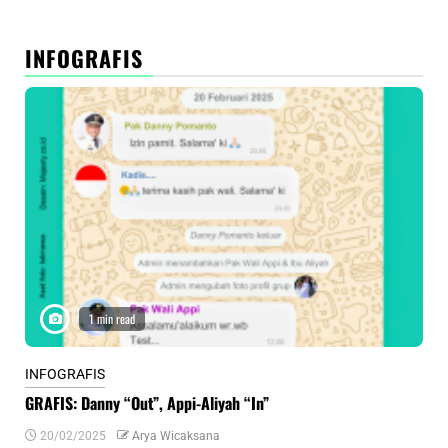
INFOGRAFIS
1 min read
INFOGRAFIS
INF
GRAFIS: Danny “Out”, Appi-Aliyah “In”
INF
20/02/2025
Arya Wicaksana
0